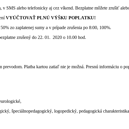
m, v SMS alebo telefonicky aj cez víkend. Bezplatne môžete zrušiť ale
ení
VYÚČTOVAŤ PLNÚ VÝŠKU POPLATKU!
 50% zo zaplatenej sumy a v prípade zrušenia po 8:00, 100%.
ezplatne zrušený do 22. 01. 2020 o 10.00 hod.
m prevodom. Platba kartou zatiaľ nie je možná. Presnú informáciu o 
eurologické,
gický, špeciálnopedagogický, logopedický, pedagogická charakteristika