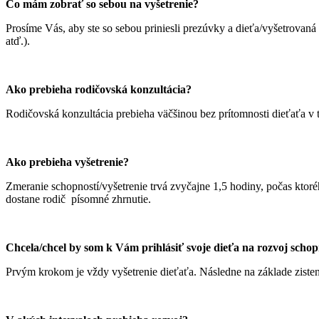
Čo mám zobrať so sebou na vyšetrenie?
Prosíme Vás, aby ste so sebou priniesli prezúvky a dieťa/vyšetrovaná
atď.).
Ako prebieha rodičovská konzultácia?
Rodičovská konzultácia prebieha väčšinou bez prítomnosti dieťaťa v t
Ako prebieha vyšetrenie?
Zmeranie schopností/vyšetrenie trvá zvyčajne 1,5 hodiny, počas ktor
dostane rodič písomné zhrnutie.
Chcela/chcel by som k Vám prihlásiť svoje dieťa na rozvoj scho
Prvým krokom je vždy vyšetrenie dieťaťa. Následne na základe zistení