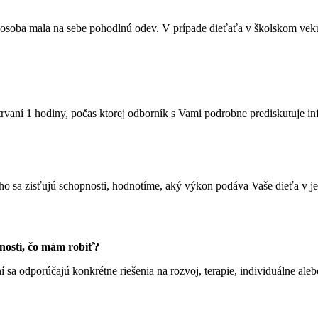
 osoba mala na sebe pohodlnú odev. V prípade dieťaťa v školskom veku p
rvaní 1 hodiny, počas ktorej odborník s Vami podrobne prediskutuje info
ého sa zisťujú schopnosti, hodnotíme, aký výkon podáva Vaše dieťa v je
pností, čo mám robiť?
 sa odporúčajú konkrétne riešenia na rozvoj, terapie, individuálne aleb