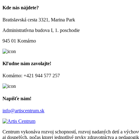
Kde nás nájdete?
Bratislavská cesta 3321, Marina Park
Administratívna budova I, 1. poschodie
945 01 Komárno
Kľudne nám zavolajte!
Komárno: +421 944 577 257
Napíšťe nám!
info@artiscentrum.sk
Centrum vykonáva rozvoj schopností, rozvoj nadaných detí a výchovu
aj dospelých, počas ktorej jednotlivé prvky zdravotníctva a pedagog