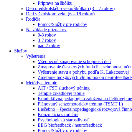
Príprava na škôlku
Deti predškolského veku/Škôlkari (3 – 7 rokov)
Deti v školskom veku (6 – 18 rokov)
Rodičia
Pomoc/Služby pre rodičov
Na základe príznakov
0-3 rokov
3-7 rokov
nad 7 rokov
Služby
Vyšetrenia
Všeobecné zmapovanie schopností detí
Zmapovanie čiastkových funkcií a schopností učen
Vyšetrenie stavu a pohybu podľa K. Lakatosovej
Zmeranie mozgových vĺn pomocou neurofeedbac
Metódy a terapie
AIT / FST sluchový tréning
Terapie zrkadlovej tabule
Konduktívna pedagogika založená na Petőovej me
Plánovaný senzomotorický tréning (TSMT I.)
Liečebno – špecialnopedagogická rozvojová činno
Konzultácia s rodičmi
Psychologická starostlivosť
EEG biofeedback / neurofeedback
Pomoc/Služby pre rodičov