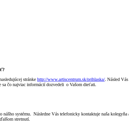
ať?
 nasledujúcej
stránke
http://www.artiscentrum.sk/prihlaska/
.
Násled Vás 
me sa čo najviac informácií dozvedeli o Vašom dieťati.
 do nášho systému. Následne Vás telefonicky kontaktuje naša kolegyňa 
ďalšom stretnutí.