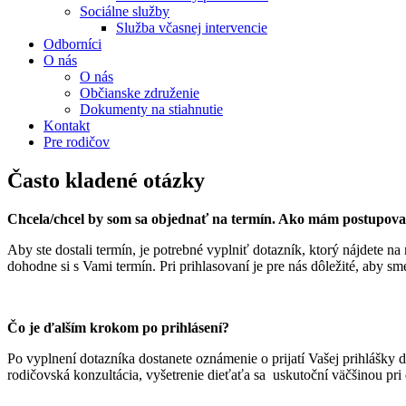
Sociálne služby
Služba včasnej intervencie
Odborníci
O nás
O nás
Občianske združenie
Dokumenty na stiahnutie
Kontakt
Pre rodičov
Často kladené otázky
Chcela/chcel by som sa objednať na termín. Ako mám postupov
Aby ste dostali termín, je potrebné vyplniť dotazník, ktorý nájdete na
dohodne si s Vami termín. Pri prihlasovaní je pre nás dôležité, aby s
Čo je ďalším krokom po prihlásení?
Po vyplnení dotazníka dostanete oznámenie o prijatí Vašej prihlášky
rodičovská konzultácia, vyšetrenie dieťaťa sa uskutoční väčšinou pri 