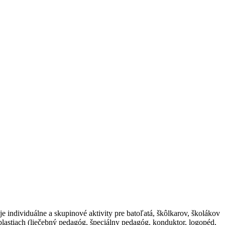
ndividuálne a skupinové aktivity pre batoľatá, škôlkarov, školákov
blastiach (liečebný pedagóg, špeciálny pedagóg, konduktor, logopéd,