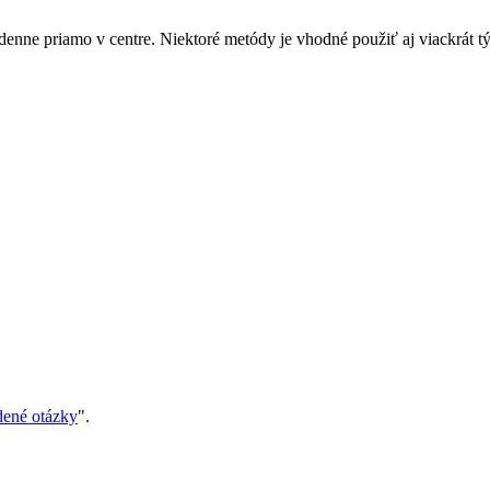
denne priamo v centre. Niektoré metódy je vhodné použiť aj viackrát tý
dené otázky
".