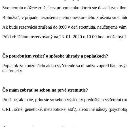
Svoj termín môžete zrušiť cez pripomienku, ktorú ste dostali e-mailo
Bohužiaľ, v prípade nezrušenia alebo oneskoreného zrušenia sme nút
Ak bude rezervácia zrušená do 8:00 v deň stretnutia, naúčtujeme vám
Príklad: Dátum rezervovaný na 23. 01. 2020 o 10.00 hod. môže byť b
Čo potrebujem vedieť o spôsobe úhrady a poplatkoch?
Poplatok za konzultáciu alebo vyšetrenie sa uhrádza vopred bankový
telefonicky.
Čo mám zobrať so sebou na prvé stretnutie?
Prosíme, ak máte, prineste so sebou výsledky predošlých vyšetrení (n
ORL, očné, genetické, metabolické, atď.), alebo iné nálezy (psycholo