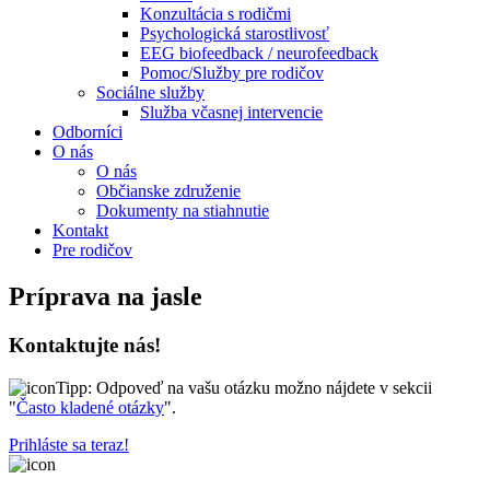
Konzultácia s rodičmi
Psychologická starostlivosť
EEG biofeedback / neurofeedback
Pomoc/Služby pre rodičov
Sociálne služby
Služba včasnej intervencie
Odborníci
O nás
O nás
Občianske združenie
Dokumenty na stiahnutie
Kontakt
Pre rodičov
Príprava na jasle
Kontaktujte
nás!
Tipp:
Odpoveď na vašu otázku možno nájdete v sekcii
"
Často kladené otázky
".
Prihláste sa teraz!