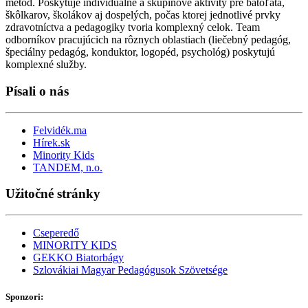
metód. Poskytuje individuálne a skupinové aktivity pre batoľatá,
škôlkarov, školákov aj dospelých, počas ktorej jednotlivé prvky
zdravotníctva a pedagogiky tvoria komplexný celok. Team
odborníkov pracujúcich na rôznych oblastiach (liečebný pedagóg,
špeciálny pedagóg, konduktor, logopéd, psychológ) poskytujú
komplexné služby.
Písali o nás
Felvidék.ma
Hírek.sk
Minority Kids
TANDEM, n.o.
Užitočné stránky
Cseperedő
MINORITY KIDS
GEKKO Biatorbágy
Szlovákiai Magyar Pedagógusok Szövetsége
Sponzori
: