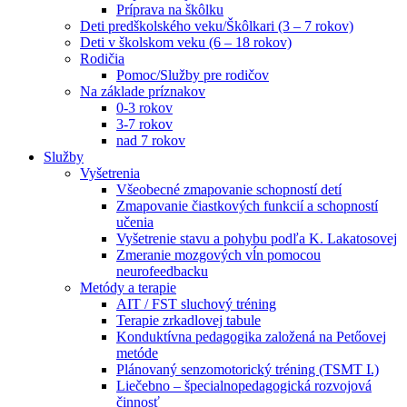
Príprava na škôlku
Deti predškolského veku/Škôlkari (3 – 7 rokov)
Deti v školskom veku (6 – 18 rokov)
Rodičia
Pomoc/Služby pre rodičov
Na základe príznakov
0-3 rokov
3-7 rokov
nad 7 rokov
Služby
Vyšetrenia
Všeobecné zmapovanie schopností detí
Zmapovanie čiastkových funkcií a schopností
učenia
Vyšetrenie stavu a pohybu podľa K. Lakatosovej
Zmeranie mozgových vĺn pomocou
neurofeedbacku
Metódy a terapie
AIT / FST sluchový tréning
Terapie zrkadlovej tabule
Konduktívna pedagogika založená na Petőovej
metóde
Plánovaný senzomotorický tréning (TSMT I.)
Liečebno – špecialnopedagogická rozvojová
činnosť