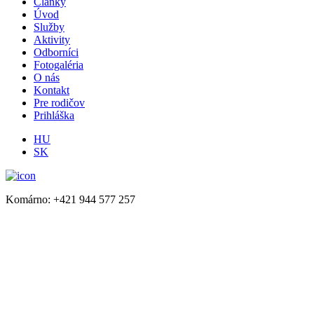
Články
Úvod
Služby
Aktivity
Odborníci
Fotogaléria
O nás
Kontakt
Pre rodičov
Prihláška
HU
SK
Komárno: +421 944 577 257