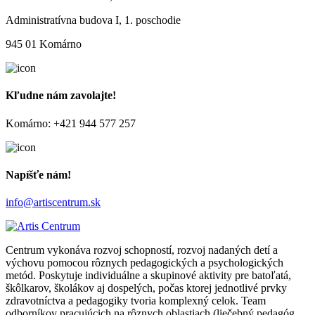
Administratívna budova I, 1. poschodie
945 01 Komárno
Kľudne nám zavolajte!
Komárno: +421 944 577 257
Napíšťe nám!
info@artiscentrum.sk
Centrum vykonáva rozvoj schopností, rozvoj nadaných detí a
výchovu pomocou rôznych pedagogických a psychologických
metód. Poskytuje individuálne a skupinové aktivity pre batoľatá,
škôlkarov, školákov aj dospelých, počas ktorej jednotlivé prvky
zdravotníctva a pedagogiky tvoria komplexný celok. Team
odborníkov pracujúcich na rôznych oblastiach (liečebný pedagóg,