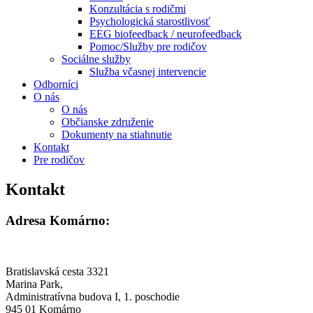
Konzultácia s rodičmi
Psychologická starostlivosť
EEG biofeedback / neurofeedback
Pomoc/Služby pre rodičov
Sociálne služby
Služba včasnej intervencie
Odborníci
O nás
O nás
Občianske združenie
Dokumenty na stiahnutie
Kontakt
Pre rodičov
Kontakt
Adresa Komárno:
Bratislavská cesta 3321
Marina Park,
Administratívna budova I, 1. poschodie
945 01 Komárno