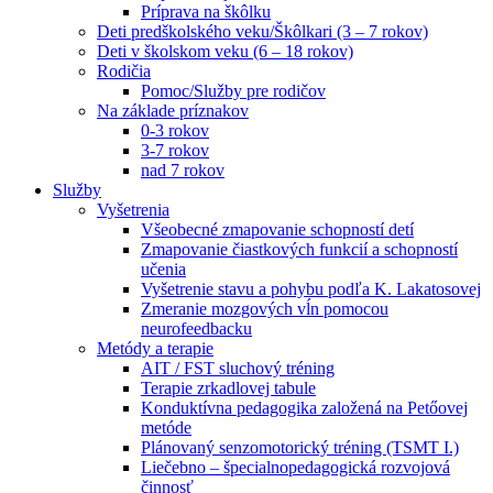
Príprava na škôlku
Deti predškolského veku/Škôlkari (3 – 7 rokov)
Deti v školskom veku (6 – 18 rokov)
Rodičia
Pomoc/Služby pre rodičov
Na základe príznakov
0-3 rokov
3-7 rokov
nad 7 rokov
Služby
Vyšetrenia
Všeobecné zmapovanie schopností detí
Zmapovanie čiastkových funkcií a schopností
učenia
Vyšetrenie stavu a pohybu podľa K. Lakatosovej
Zmeranie mozgových vĺn pomocou
neurofeedbacku
Metódy a terapie
AIT / FST sluchový tréning
Terapie zrkadlovej tabule
Konduktívna pedagogika založená na Petőovej
metóde
Plánovaný senzomotorický tréning (TSMT I.)
Liečebno – špecialnopedagogická rozvojová
činnosť