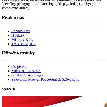
špeciálny pedagóg, konduktor, logopéd, psychológ) poskytujú
komplexné služby.
Písali o nás
Felvidék.ma
Hírek.sk
Minority Kids
TANDEM, n.o.
Užitočné stránky
Cseperedő
MINORITY KIDS
GEKKO Biatorbágy
Szlovákiai Magyar Pedagógusok Szövetsége
Sponzori
: