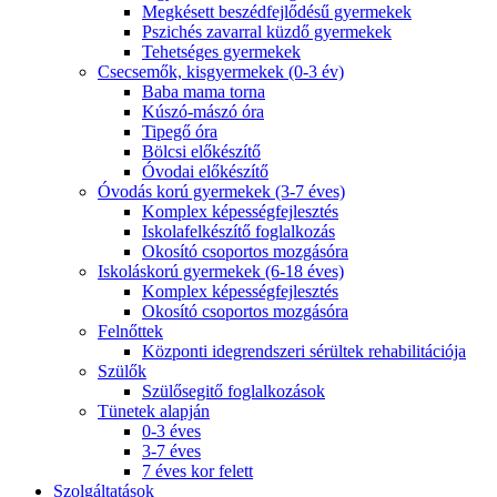
Megkésett beszédfejlődésű gyermekek
Pszichés zavarral küzdő gyermekek
Tehetséges gyermekek
Csecsemők, kisgyermekek (0-3 év)
Baba mama torna
Kúszó-mászó óra
Tipegő óra
Bölcsi előkészítő
Óvodai előkészítő
Óvodás korú gyermekek (3-7 éves)
Komplex képességfejlesztés
Iskolafelkészítő foglalkozás
Okosító csoportos mozgásóra
Iskoláskorú gyermekek (6-18 éves)
Komplex képességfejlesztés
Okosító csoportos mozgásóra
Felnőttek
Központi idegrendszeri sérültek rehabilitációja
Szülők
Szülősegitő foglalkozások
Tünetek alapján
0-3 éves
3-7 éves
7 éves kor felett
Szolgáltatások