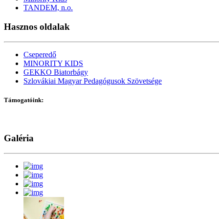
TANDEM, n.o.
Hasznos oldalak
Cseperedő
MINORITY KIDS
GEKKO Biatorbágy
Szlovákiai Magyar Pedagógusok Szövetsége
Támogatóink
:
Galéria