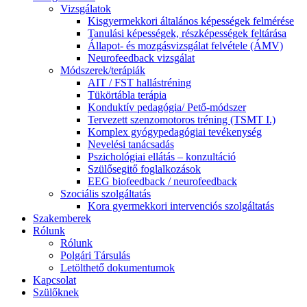
Vizsgálatok
Kisgyermekkori általános képességek felmérése
Tanulási képességek, részképességek feltárása
Állapot- és mozgásvizsgálat felvétele (ÁMV)
Neurofeedback vizsgálat
Módszerek/terápiák
AIT / FST hallástréning
Tükörtábla terápia
Konduktív pedagógia/ Pető-módszer
Tervezett szenzomotoros tréning (TSMT I.)
Komplex gyógypedagógiai tevékenység
Nevelési tanácsadás
Pszichológiai ellátás – konzultáció
Szülősegitő foglalkozások
EEG biofeedback / neurofeedback
Szociális szolgáltatás
Kora gyermekkori intervenciós szolgáltatás
Szakemberek
Rólunk
Rólunk
Polgári Társulás
Letölthető dokumentumok
Kapcsolat
Szülőknek