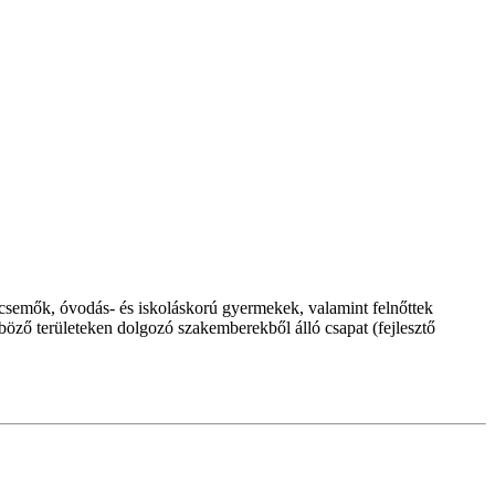
ecsemők, óvodás- és iskoláskorú gyermekek, valamint felnőttek
öző területeken dolgozó szakemberekből álló csapat (fejlesztő