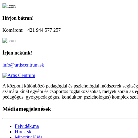
Hívjon bátran!
Komárom: +421 944 577 257
Írjon nekünk!
info@artiscentrum.sk
A központ különböző pedagógiai és pszichológiai módszerek segítségév
számára kínál egyéni és csoportos foglalkozásokat, melyek során az 
pedagógus, gyógypedagógus, konduktor, pszichológus) komplex szolgál
Médiamegjelenések
Felvidék.ma
Hírek.sk
Minority Kids