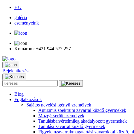
HU
galéria
eseményeink
Komárom: +421 944 577 257
Bejelentkezés
Blog
Foglalkozások
Sajátos nevelési igényű személyek
Autizmus spektrum zavarral küzdő gyermekek
Mozgássérült személyek
Tanulásban/értelmileg akadályozott gyermekek
Tanulási zavarral küzdő gyermekek
Figyelemzavarral/magatartási zavarokkal küzdő, h