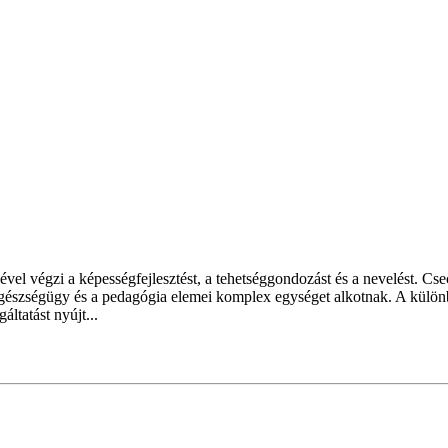
el végzi a képességfejlesztést, a tehetséggondozást és a nevelést. Cs
egészségügy és a pedagógia elemei komplex egységet alkotnak. A különb
tatást nyújt...